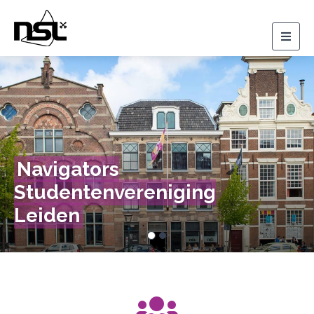
Togg
navig
Previous
Nex
Navigators
Studentenvereniging
Leiden