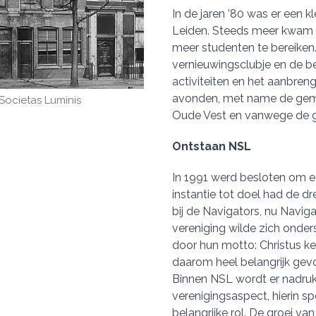
In de jaren ’80 was er een k
Leiden. Steeds meer kwam h
meer studenten te bereiken
vernieuwingsclubje en de be
activiteiten en het aanbreng
avonden, met name de gem
Societas Luminis
Oude Vest en vanwege de gr
Ontstaan NSL
In 1991 werd besloten om ee
instantie tot doel had de d
bij de Navigators, nu Navi
vereniging wilde zich onder
door hun motto: Christus 
daarom heel belangrijk gev
Binnen NSL wordt er nadruk
verenigingsaspect, hierin s
belangrijke rol. De groei va