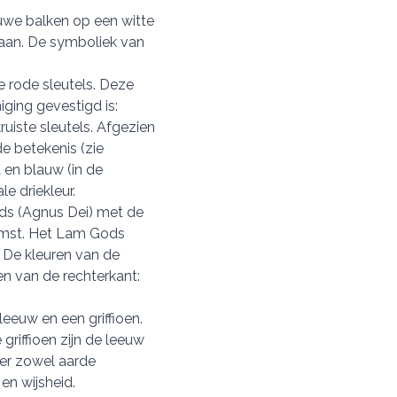
auwe balken op een witte
taan. De symboliek van
 rode sleutels. Deze
iging gevestigd is:
ruiste sleutels. Afgezien
e betekenis (zie
 en blauw (in de
le driekleur.
ds (Agnus Dei) met de
komst. Het Lam Gods
 De kleuren van de
en van de rechterkant:
eeuw en een griffioen.
 griffioen zijn de leeuw
ver zowel aarde
en wijsheid.