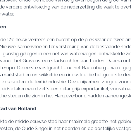
e verdere ontwikkeling van de nederzetting die vaak te ove
nwater.
ten
de 12e eeuw verrrees een burcht op de plek waar de twee arm
Nieuwe, samenvloeien ter versterking van de bestaande nede
, gunstig gelegen in een net van waterwegen, ontwikkelde zich
rvanuit het Gravensteen stadsrechten aan Leiden. Daarna ont
g tempo. De eerste vestgracht – nu het Rapenburg – werd ge
ls marktstad en ontwikkelde een industrie die het grootste de
 zou spelen: de textielindustrie. Deze nijverheid zorgde voor 
Leidse laken werd zelfs een belangrijk exportartikel, vooral na
che steden die zich in het Hanzeverbond hadden aaneengesl
tad van Holland
ikte de middeleeuwse stad haar maximale grootte: het gebie
westen, de Oude Singel in het noorden en de oostelijke vestgr