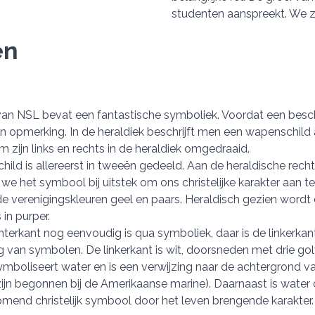
studenten aanspreekt. We 
en
an NSL bevat een fantastische symboliek. Voordat een besche
n opmerking. In de heraldiek beschrijft men een wapenschild
m zijn links en rechts in de heraldiek omgedraaid.
ild is allereerst in tweeën gedeeld. Aan de heraldische recht
 we het symbool bij uitstek om ons christelijke karakter aan te
 de verenigingskleuren geel en paars. Heraldisch gezien wordt
 in purper.
terkant nog eenvoudig is qua symboliek, daar is de linkerkant
 van symbolen. De linkerkant is wit, doorsneden met drie go
mboliseert water en is een verwijzing naar de achtergrond v
ijn begonnen bij de Amerikaanse marine). Daarnaast is water 
omend christelijk symbool door het leven brengende karakter.