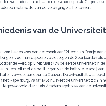
 vinden we onder aan het wapen de wapenspreuk ‘Cognovisse
 iedereen het motto van de vereniging zal herkennen.
iedenis van de Universiteit
eit van Leiden was een geschenk van Willem van Oranje aan d
urgers voor hun dappere verzet tegen de Spanjaarden als bel
. Zodoende werd op 8 februari 1575 de eerste universiteit in 
de universiteit met de bezittingen van de katholieke abdij va
aten verwoesten door de Geuzen. De universiteit was eerst ge
n het Rapenburg. Vanaf 1581 huisvest de universiteit zich in
 tegenwoordig dienst als Academiegebouw van de universite