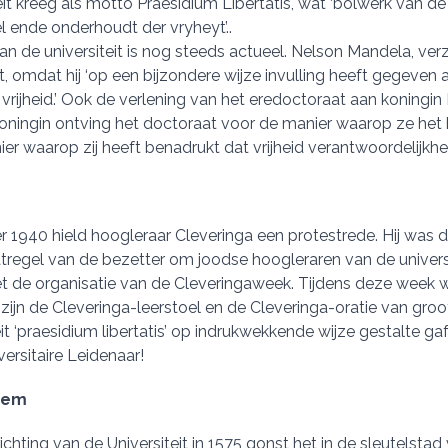
eit kreeg als motto Praesidium Libertatis, wat ‘bolwerk van de v
l ende onderhoudt der vryheyt’..
n de universiteit is nog steeds actueel. Nelson Mandela, verz
, omdat hij ‘op een bijzondere wijze invulling heeft gegeven aa
vrijheid.’ Ook de verlening van het eredoctoraat aan koningin B
oningin ontving het doctoraat voor de manier waarop ze het 
er waarop zij heeft benadrukt dat vrijheid verantwoordelijk
1940 hield hoogleraar Cleveringa een protestrede. Hij was de
regel van de bezetter om joodse hoogleraren van de universit
 de organisatie van de Cleveringaweek. Tijdens deze week w
zijn de Cleveringa-leerstoel en de Cleveringa-oratie van gro
eit ‘praesidium libertatis’ op indrukwekkende wijze gestalte g
versitaire Leidenaar!
oem
ichting van de Universiteit in 1575 gonst het in de sleutelsta