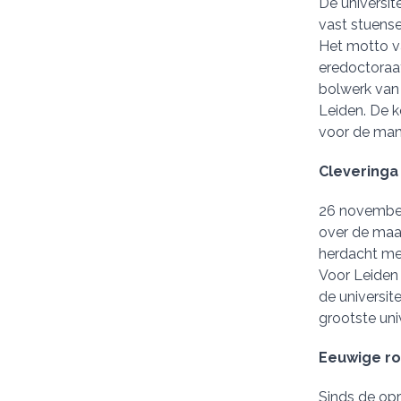
De universit
vast stuense
Het motto va
eredoctoraat
bolwerk van 
Leiden. De k
voor de mani
Cleveringa
26 november 
over de maat
herdacht met
Voor Leiden 
de universit
grootste uni
Eeuwige r
Sinds de opr