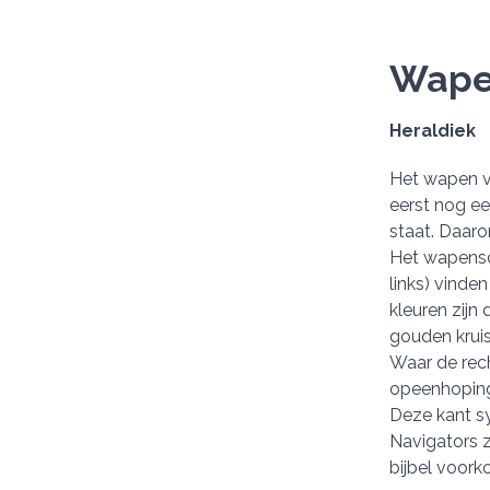
Wap
Heraldiek
Het wapen v
eerst nog ee
staat. Daaro
Het wapensch
links) vinden
kleuren zijn
gouden kruis
Waar de rech
opeenhoping
Deze kant sy
Navigators z
bijbel voork