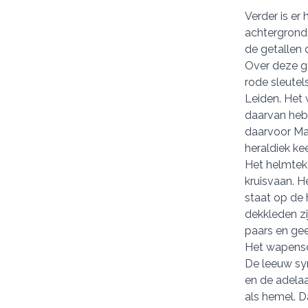
Verder is er
achtergrond
de getallen 
Over deze go
rode sleutel
Leiden. Het 
daarvan heb
daarvoor Mat
heraldiek kee
Het helmtek
kruisvaan. H
staat op de 
dekkleden zi
paars en gee
Het wapensch
De leeuw symb
en de adelaa
als hemel. D