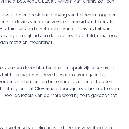
rijheid’ betekent. Of, zoals Willem van Oranje zei: ‘een
etsstrijder en president, ontving van Leiden in 1999 een
n het devies van de universiteit: Praesidium Libertatis,
eatrix sluit aan bij het devies van de Universiteit van
belang van vrijheid aan de orde heeft gesteld, maar ook
heden met zich meebrengt!
caan van de rechtenfaculteit en sprak zijn afschuw uit
eit te verwijderen. Deze toespraak wordt jaarlijks
orden er in binnen- en buitenland lezingen gehouden.
ot belang, omdat Cleveringa door zijn rede het motto van
af! Door de lezers van de Mare werd hij zelfs gekozen tot
d van wetenschappelijk activiteit. De aanwezigheid van