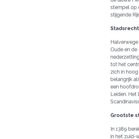
stempel op d
stijgende Rij
Stadsrech
Halverwege 
Oude en de 
nederzetting
tot het cent
zich in hoo
belangrijk a
een hoofdrol
Leiden. Het 
Scandinavis
Grootste s
In 1389 bere
in het zuid-