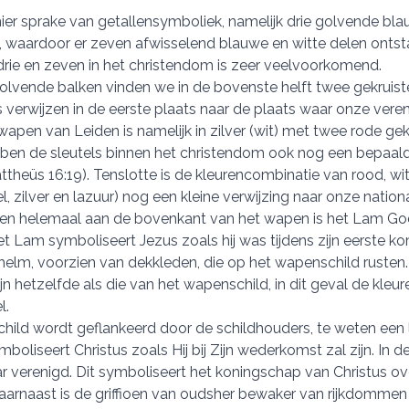
 hier sprake van getallensymboliek, namelijk drie golvende bl
, waardoor er zeven afwisselend blauwe en witte delen onts
drie en zeven in het christendom is zeer veelvoorkomend.
lvende balken vinden we in de bovenste helft twee gekruiste
s verwijzen in de eerste plaats naar de plaats waar onze veren
wapen van Leiden is namelijk in zilver (wit) met twee rode gek
ben de sleutels binnen het christendom ook nog een bepaald
theüs 16:19). Tenslotte is de kleurencombinatie van rood, wit
l, zilver en lazuur) nog een kleine verwijzing naar onze nationa
en helemaal aan de bovenkant van het wapen is het Lam Go
et Lam symboliseert Jezus zoals hij was tijdens zijn eerste 
helm, voorzien van dekkleden, die op het wapenschild rusten.
jn hetzelfde als die van het wapenschild, in dit geval de kleur
l.
ild wordt geflankeerd door de schildhouders, te weten een l
oliseert Christus zoals Hij bij Zijn wederkomst zal zijn. In de
r verenigd. Dit symboliseert het koningschap van Christus o
aarnaast is de griffioen van oudsher bewaker van rijkdommen 