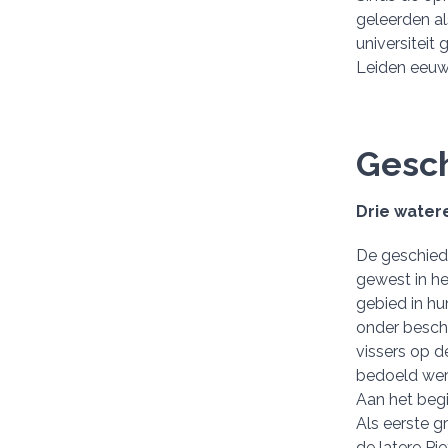
geleerden al
universiteit
Leiden eeuw
Gesch
Drie water
De geschiede
gewest in he
gebied in hu
onder besch
vissers op d
bedoeld werd
Aan het begi
Als eerste g
de latere Pi