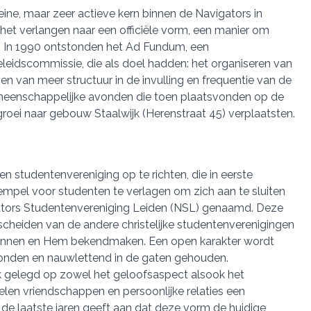
leine, maar zeer actieve kern binnen de Navigators in
et verlangen naar een officiële vorm, een manier om
. In 1990 ontstonden het Ad Fundum, een
leidscommissie, die als doel hadden: het organiseren van
en van meer structuur in de invulling en frequentie van de
eenschappelijke avonden die toen plaatsvonden op de
oei naar gebouw Staalwijk (Herenstraat 45) verplaatsten.
n studentenvereniging op te richten, die in eerste
rempel voor studenten te verlagen om zich aan te sluiten
gators Studentenvereniging Leiden (NSL) genaamd. Deze
scheiden van de andere christelijke studentenverenigingen
kennen en Hem bekendmaken. Een open karakter wordt
onden en nauwlettend in de gaten gehouden.
 gelegd op zowel het geloofsaspect alsook het
pelen vriendschappen en persoonlijke relaties een
n de laatste jaren geeft aan dat deze vorm de huidige