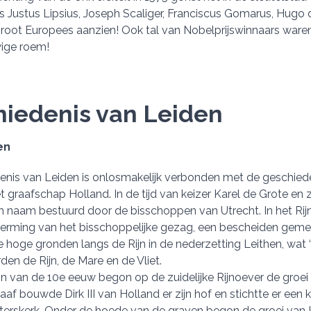
s Justus Lipsius, Joseph Scaliger, Franciscus Gomarus, Hugo d
 groot Europees aanzien! Ook tal van Nobelprijswinnaars waren
ige roem!
iedenis van Leiden
en
nis van Leiden is onlosmakelijk verbonden met de geschiede
t graafschap Holland. In de tijd van keizer Karel de Grote en 
n naam bestuurd door de bisschoppen van Utrecht. In het Rij
erming van het bisschoppelijke gezag, een bescheiden gem
e hoge gronden langs de Rijn in de nederzetting Leithen, wat 
en de Rijn, de Mare en de Vliet.
n van de 10e eeuw begon op de zuidelijke Rijnoever de groei
raaf bouwde Dirk III van Holland er zijn hof en stichtte er een
eterskerk. Onder de hoede van de graven begon de groei van L