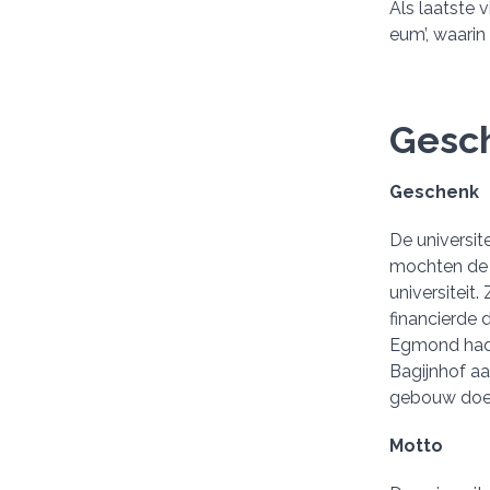
Als laatste
eum’, waarin
Gesch
Geschenk
De universit
mochten de b
universiteit
financierde 
Egmond had l
Bagijnhof aa
gebouw doet
Motto