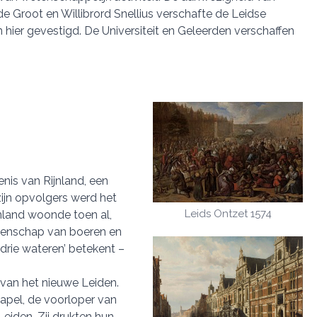
e Groot en Willibrord Snellius verschafte de Leidse
 hier gevestigd. De Universiteit en Geleerden verschaffen
nis van Rijnland, een
zijn opvolgers werd het
Leids Ontzet 1574
nland woonde toen al,
eenschap van boeren en
‘drie wateren’ betekent –
 van het nieuwe Leiden.
 kapel, de voorloper van
eiden. Zij drukten hun